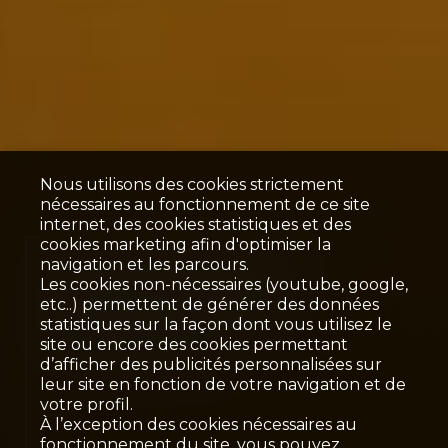
Nous utilisons des cookies strictement
nécessaires au fonctionnement de ce site
internet, des cookies statistiques et des
cookies marketing afin d'optimiser la
navigation et les parcours.
Superbe propriété
Les cookies non-nécessaires (youtube, google,
familiale avec piscine
etc..) permettent de générer des données
statistiques sur la façon dont vous utilisez le
Bossonnens
site ou encore des cookies permettant
d’afficher des publicités personnalisées sur
leur site en fonction de votre navigation et de
votre profil.
À l’exception des cookies nécessaires au
fonctionnement du site, vous pouvez