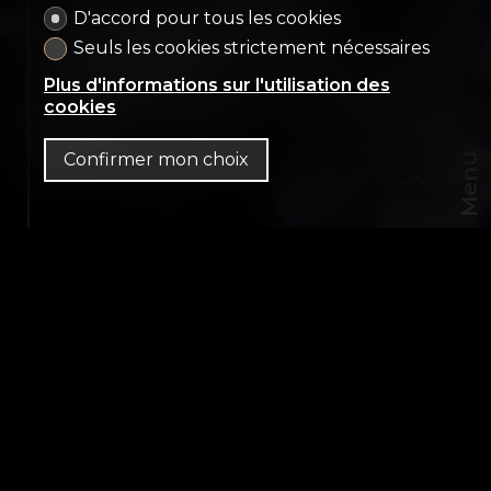
D'accord pour tous les cookies
64 appartements
Seuls les cookies strictement nécessaires
Dubaï
Plus d'informations sur l'utilisation des
cookies
Confirmer mon choix
Menu
CHF
FR
AE-
111 Dubaï
Contact visite
Cofimo & Co SA