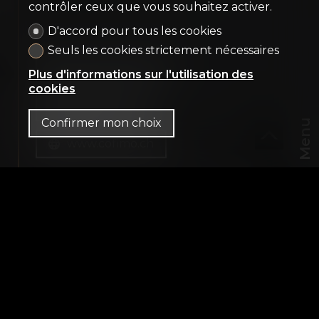
contrôler ceux que vous souhaitez activer.
D'accord pour tous les cookies
Seuls les cookies strictement nécessaires
Nous contacter
Plus d'informations sur l'utilisation des
cookies
Dossier PDF
Confirmer mon choix
Menu
www.cofimo.ch
CHF
FR
CH-
1820 Territet
CHF 6'000'000.-
Financement
250 m² habitables