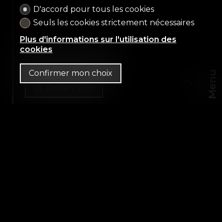
D'accord pour tous les cookies
Seuls les cookies strictement nécessaires
Plus d'informations sur l'utilisation des
cookies
Nous contacter
Confirmer mon choix
Menu
Dossier PDF
CHF
FR
CH-
1012 Lausanne
CHF 8'200'000.-
Financement
524 m² habitables
2'649 m² de terrain