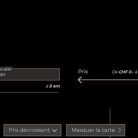
calité
Prix
De
CHF 0.-
à
à
0 km
Prix décroissant
Masquer la carte