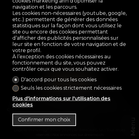
cookies marketing afin d'optimiser la
navigation et les parcours.
Les cookies non-nécessaires (youtube, google,
etc..) permettent de générer des données
statistiques sur la façon dont vous utilisez le
site ou encore des cookies permettant
d’afficher des publicités personnalisées sur
leur site en fonction de votre navigation et de
votre profil.
À l’exception des cookies nécessaires au
fonctionnement du site, vous pouvez
contrôler ceux que vous souhaitez activer.
D'accord pour tous les cookies
Seuls les cookies strictement nécessaires
Accueil
À vendre
À louer
OFF Market
Plus d'informations sur l'utilisation des
Estimation en ligne
Présentation
Contact
cookies
Cofimo & Co SA
Avenue des Alpes 3
1820 Montreux
Tél.
+41 21 944 99 77
Confirmer mon choix
Menu
®
Logiciel Immomig
2004-2026 par IMMOMIG SA | Tous droits
réservés | Nos annonces sur
dreamo.ch