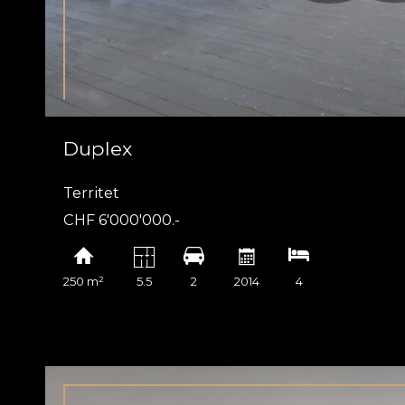
Duplex
Territet
CHF 6'000'000.-
250 m²
5.5
2
2014
4