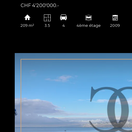
CHF 4'200'000.-
209 m²
3.5
4
4ème étage
2009