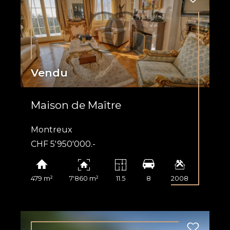
Vendu
Maison de Maître
Montreux
CHF 5'950'000.-
479 m²
7'860 m²
11.5
8
2008