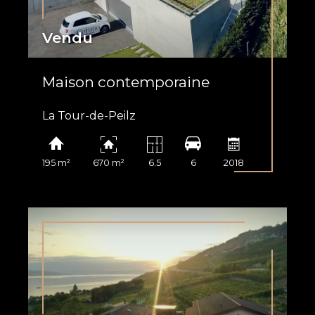
Vendu
Maison contemporaine
La Tour-de-Peilz
195 m²
670 m²
6.5
6
2018