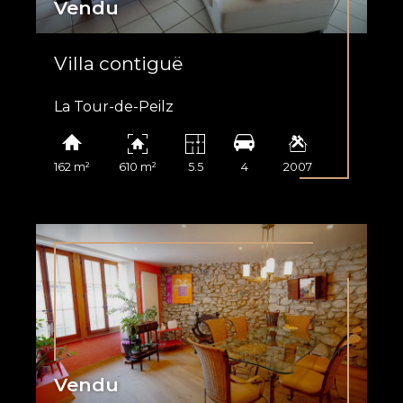
Vendu
Villa contiguë
La Tour-de-Peilz
162 m²
610 m²
5.5
4
2007
Vendu