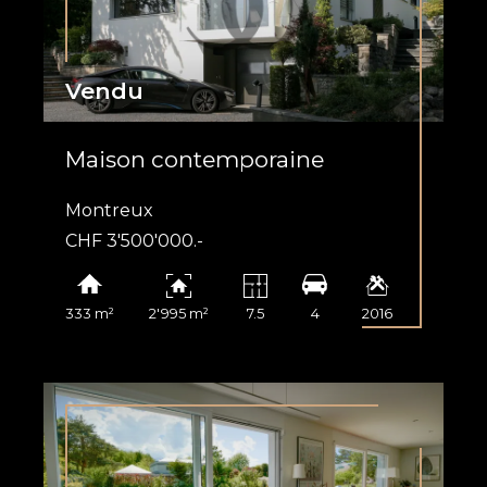
Vendu
Maison contemporaine
Montreux
CHF 3'500'000.-
333 m²
2'995 m²
7.5
4
2016