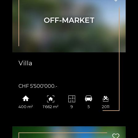
OFF-MARKET
Villa
CHF 5'500'000.-
400 m²
1'662 m²
9
5
2011