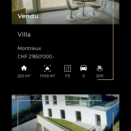
Vendu
Villa
Montreux
CHF 2'850'000.-
220 m²
1'053 m²
7.5
5
2011