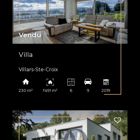
Vendu
Villa
Villars-Ste-Croix
230 m²
1'491 m²
6
9
2019