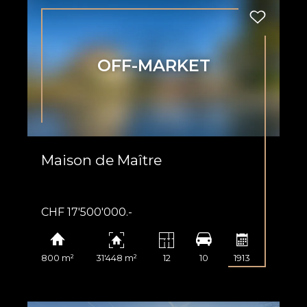
OFF-MARKET
Maison de Maître
n en ligne
CHF 17'500'000.-
800 m²
31'448 m²
12
10
1913