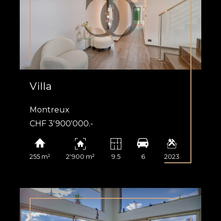
Villa
Montreux
CHF 3'900'000.-
255 m²
2'900 m²
9.5
6
2023