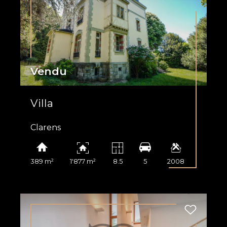
Vendu
Villa
Clarens
389 m²
1'877 m²
8.5
5
2008