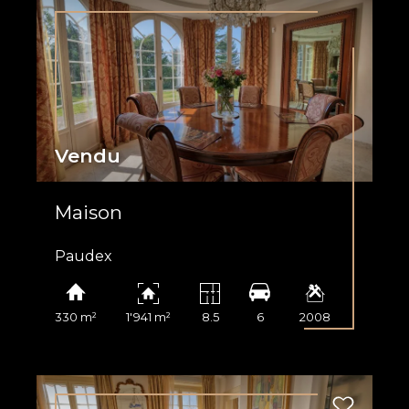
Vendu
Maison
Paudex
330 m²
1'941 m²
8.5
6
2008