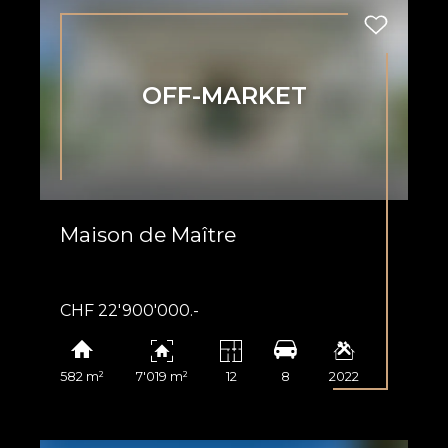
OFF-MARKET
Maison de Maître
et
CHF 22'900'000.-
582 m²
7'019 m²
12
8
2022