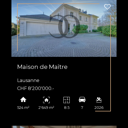
Maison de Maître
Lausanne
CHF 8'200'000.-
ion
524 m²
2'649 m²
8.5
7
2026