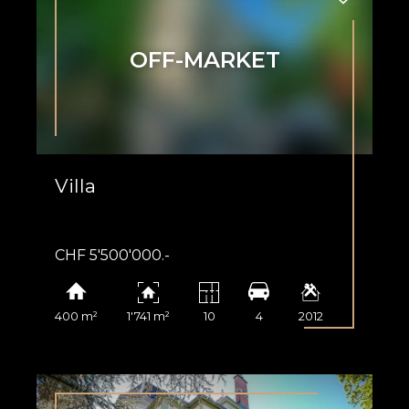
OFF-MARKET
Villa
CHF 5'500'000.-
400 m²
1'741 m²
10
4
2012