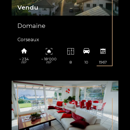
Vendu
Domaine
Corseaux
~ 234
~ 18'000
m²
m²
8
10
1967